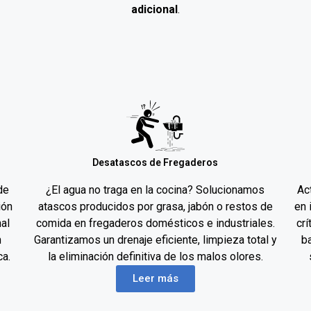
adicional
.
Desatascos de Fregaderos
de
¿El agua no traga en la cocina? Solucionamos
Ac
ión
atascos producidos por grasa, jabón o restos de
en 
nal
comida en fregaderos domésticos e industriales.
cr
n
Garantizamos un drenaje eficiente, limpieza total y
b
ca.
la eliminación definitiva de los malos olores.
Leer más