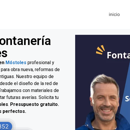
inicio
Fontanería
es
 en
Móstoles
profesional y
 para obra nueva, reformas de
antiguas. Nuestro equipo de
 desde el diseño de la red de
. Trabajamos con materiales de
ar futuras averías. Solicita tu
oles
.
Presupuesto gratuito.
s perfectos.
352