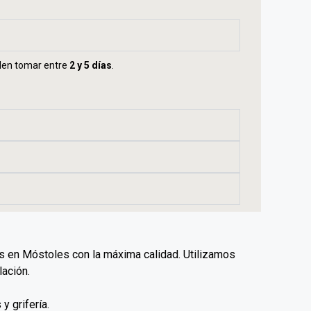
eden tomar entre
2 y 5 días
.
s en Móstoles con la máxima calidad. Utilizamos
lación.
y grifería.